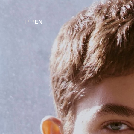
PT
/
EN