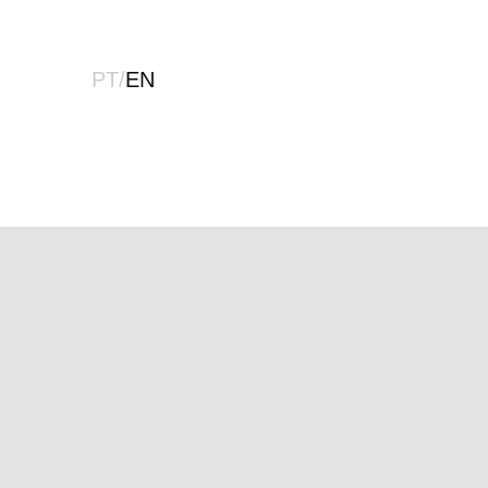
PT
/
EN