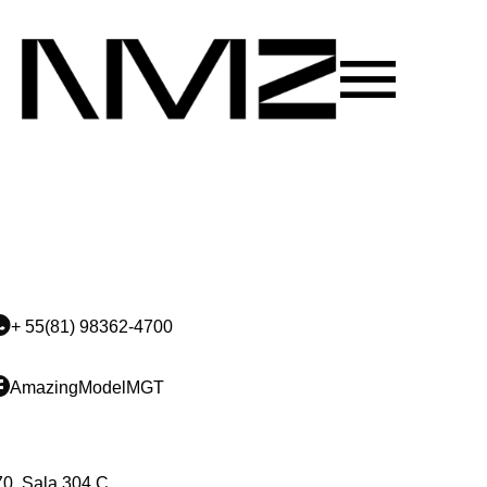
+ 55(81) 98362-4700
AmazingModelMGT
70, Sala 304 C