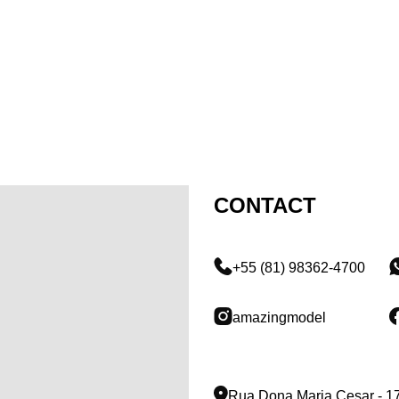
CONTACT
+55 (81) 98362-4700
amazingmodel
Rua Dona Maria Cesar - 1