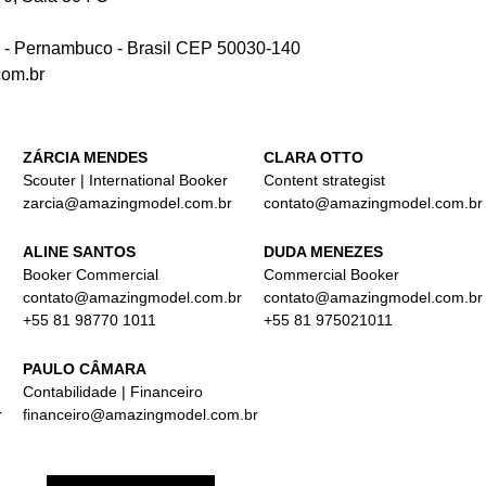
fe - Pernambuco - Brasil CEP 50030-140
om.br
ZÁRCIA MENDES
CLARA OTTO
Scouter | International Booker
Content strategist
zarcia@amazingmodel.com.br
contato@amazingmodel.com.br
ALINE SANTOS
DUDA MENEZES
Booker Commercial
Commercial Booker
contato@amazingmodel.com.br
contato@amazingmodel.com.br
+55 81 98770 1011
+55 81 975021011
PAULO CÂMARA
Contabilidade | Financeiro
r
financeiro@amazingmodel.com.br